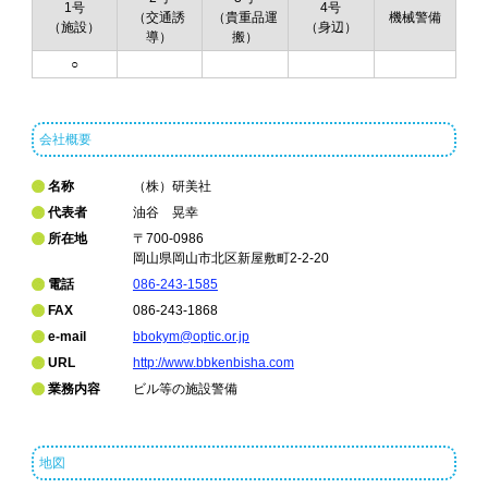
1号
4号
（交通誘
（貴重品運
機械警備
（施設）
（身辺）
導）
搬）
○
会社概要
名称
（株）研美社
代表者
油谷 晃幸
所在地
〒700-0986
岡山県岡山市北区新屋敷町2-2-20
電話
086-243-1585
FAX
086-243-1868
e-mail
bbokym@optic.or.jp
URL
http://www.bbkenbisha.com
業務内容
ビル等の施設警備
地図