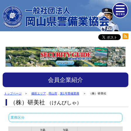
会員企業紹介
トップページ
＞
備前エリア
,
岡山市
,
第1号警備業務
＞ （株）研美社
（株）研美社
（けんびしゃ）
業務区分
2号
3号