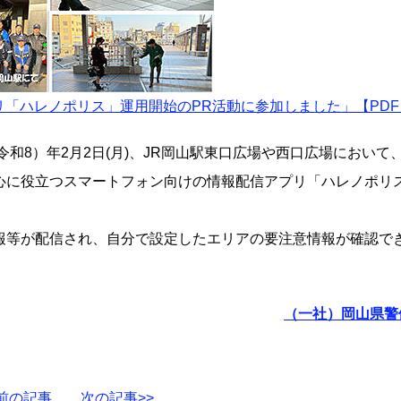
プリ「ハレノポリス」運用開始のPR活動に参加しました」【PDF
令和8）年2月2日(月)、JR岡山駅東口広場や西口広場において
心に役立つスマートフォン向けの情報配信アプリ「ハレノポリ
報等が配信され、自分で設定したエリアの要注意情報が確認で
（一社）岡山県警
<前の記事
次の記事>>